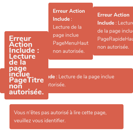
Aller au contenu principal
Erreur Action
Erreur Action
Include
:
Include
: Lectur
Lecture de la
de la page inclu
page inclue
Erreur
PageRapideHa
Action
PageMenuHaut
non autorisée.
Include
:
non autorisée.
Lecture
de la
page
inclue
Erreur Action Include
: Lecture de la page inclue
PageTitre
non
PageHeader non autorisée.
autorisée.
Vous n'êtes pas autorisé à lire cette page,
veuillez vous identifier.