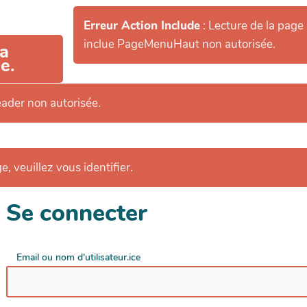
Erreur Action Include
: Lecture de la page
inclue PageMenuHaut non autorisée.
la
e.
eader non autorisée.
e, veuillez vous identifier.
Se connecter
Email ou nom d'utilisateur.ice