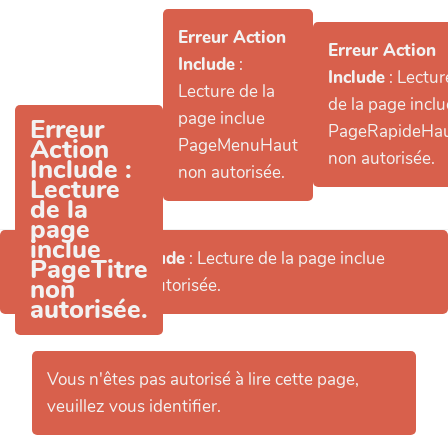
Aller au contenu principal
Erreur Action
Erreur Action
Include
:
Include
: Lectur
Lecture de la
de la page inclu
page inclue
Erreur
PageRapideHa
Action
PageMenuHaut
non autorisée.
Include
:
non autorisée.
Lecture
de la
page
inclue
Erreur Action Include
: Lecture de la page inclue
PageTitre
non
PageHeader non autorisée.
autorisée.
Vous n'êtes pas autorisé à lire cette page,
veuillez vous identifier.