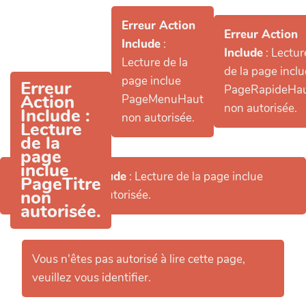
Aller au contenu principal
Erreur Action
Erreur Action
Include
:
Include
: Lectur
Lecture de la
de la page inclu
page inclue
Erreur
PageRapideHa
Action
PageMenuHaut
non autorisée.
Include
:
non autorisée.
Lecture
de la
page
inclue
Erreur Action Include
: Lecture de la page inclue
PageTitre
non
PageHeader non autorisée.
autorisée.
Vous n'êtes pas autorisé à lire cette page,
veuillez vous identifier.