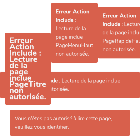
Aller au contenu principal
Erreur Action
Erreur Action
Include
:
Include
: Lectur
Lecture de la
de la page inclu
page inclue
Erreur
PageRapideHa
Action
PageMenuHaut
non autorisée.
Include
:
non autorisée.
Lecture
de la
page
inclue
Erreur Action Include
: Lecture de la page inclue
PageTitre
non
PageHeader non autorisée.
autorisée.
Vous n'êtes pas autorisé à lire cette page,
veuillez vous identifier.