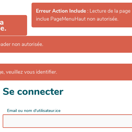
Erreur Action Include
: Lecture de la page
inclue PageMenuHaut non autorisée.
la
e.
eader non autorisée.
e, veuillez vous identifier.
Se connecter
Email ou nom d'utilisateur.ice