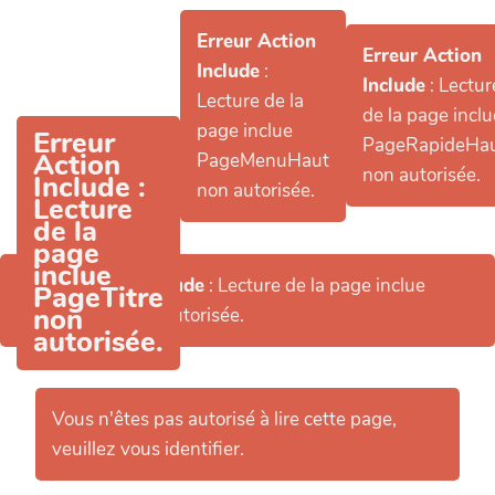
Aller au contenu principal
Erreur Action
Erreur Action
Include
:
Include
: Lectur
Lecture de la
de la page inclu
page inclue
Erreur
PageRapideHa
Action
PageMenuHaut
non autorisée.
Include
:
non autorisée.
Lecture
de la
page
inclue
Erreur Action Include
: Lecture de la page inclue
PageTitre
non
PageHeader non autorisée.
autorisée.
Vous n'êtes pas autorisé à lire cette page,
veuillez vous identifier.